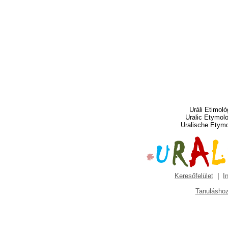
Uráli Etimoló
Uralic Etymol
Uralische Etym
Keresőfelület
|
I
Tanuláshoz