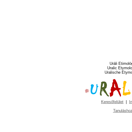
Uráli Etimoló
Uralic Etymol
Uralische Etym
Keresőfelület
|
I
Tanuláshoz