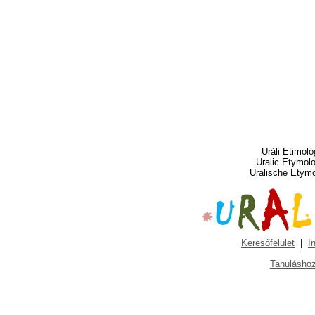
Uráli Etimoló
Uralic Etymol
Uralische Etym
Keresőfelület
|
I
Tanuláshoz