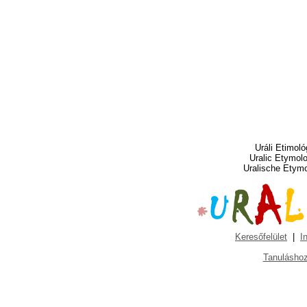
Uráli Etimoló
Uralic Etymol
Uralische Etym
Keresőfelület
|
I
Tanuláshoz