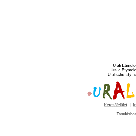
Uráli Etimoló
Uralic Etymol
Uralische Etym
Keresőfelület
|
I
Tanuláshoz