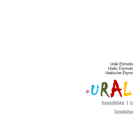
Uráli Etimoló
Uralic Etymol
Uralische Etym
Keresőfelület
|
I
Tanuláshoz