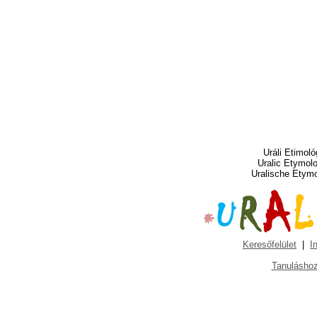
Uráli Etimoló
Uralic Etymol
Uralische Etym
Keresőfelület
|
I
Tanuláshoz