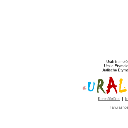
Uráli Etimoló
Uralic Etymol
Uralische Etym
Keresőfelület
|
I
Tanuláshoz