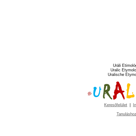
Uráli Etimoló
Uralic Etymol
Uralische Etym
Keresőfelület
|
I
Tanuláshoz