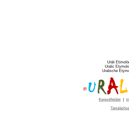
Uráli Etimoló
Uralic Etymol
Uralische Etym
Keresőfelület
|
I
Tanuláshoz