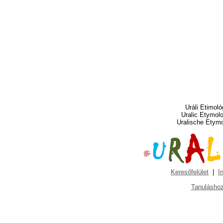
Uráli Etimoló
Uralic Etymol
Uralische Etym
Keresőfelület
|
I
Tanuláshoz