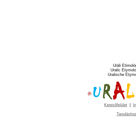
Uráli Etimoló
Uralic Etymol
Uralische Etym
Keresőfelület
|
I
Tanuláshoz