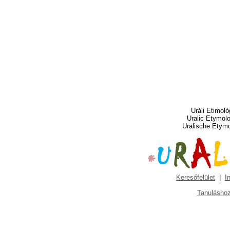
Uráli Etimoló
Uralic Etymol
Uralische Etym
Keresőfelület
|
I
Tanuláshoz