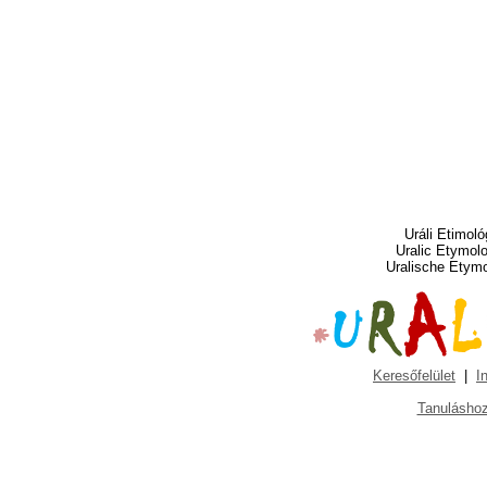
Uráli Etimoló
Uralic Etymol
Uralische Etym
Keresőfelület
|
I
Tanuláshoz