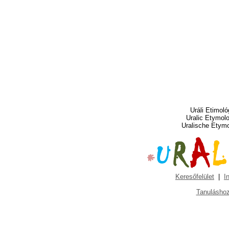
Uráli Etimoló
Uralic Etymol
Uralische Etym
Keresőfelület
|
I
Tanuláshoz