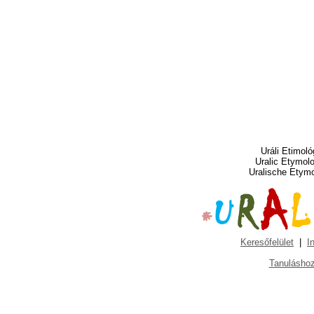
Uráli Etimoló
Uralic Etymol
Uralische Etym
Keresőfelület
|
I
Tanuláshoz