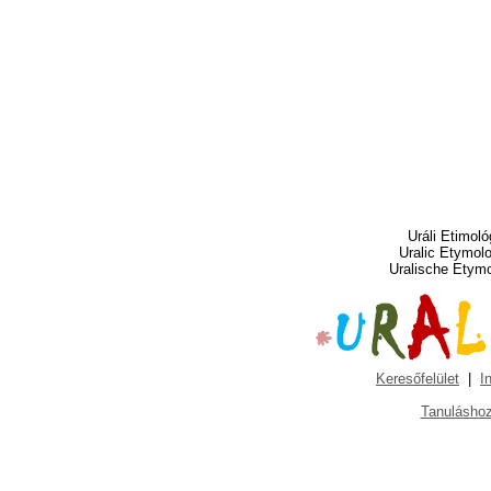
Uráli Etimoló
Uralic Etymol
Uralische Etym
Keresőfelület
|
I
Tanuláshoz