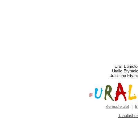
Uráli Etimoló
Uralic Etymol
Uralische Etym
Keresőfelület
|
I
Tanuláshoz