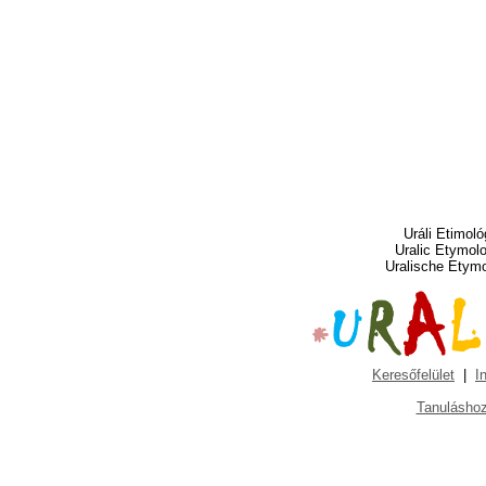
Uráli Etimoló
Uralic Etymol
Uralische Etym
Keresőfelület
|
I
Tanuláshoz