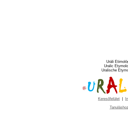
Uráli Etimoló
Uralic Etymol
Uralische Etym
Keresőfelület
|
I
Tanuláshoz