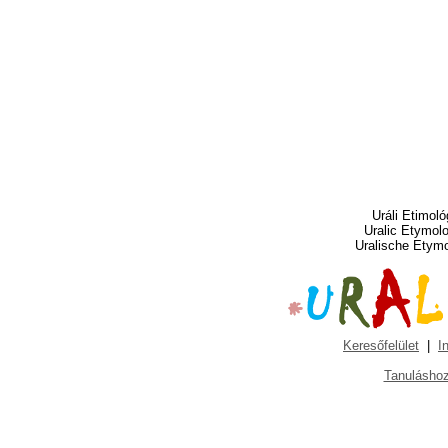
Uráli Etimoló
Uralic Etymol
Uralische Etym
Keresőfelület
|
I
Tanuláshoz