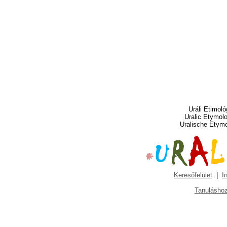
Uráli Etimoló
Uralic Etymol
Uralische Etym
Keresőfelület
|
I
Tanuláshoz