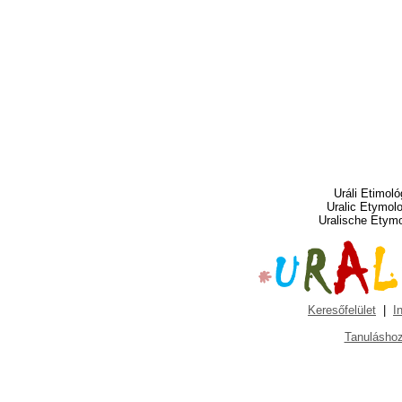
Uráli Etimoló
Uralic Etymol
Uralische Etym
Keresőfelület
|
I
Tanuláshoz