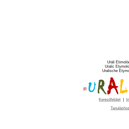
Uráli Etimoló
Uralic Etymol
Uralische Etym
Keresőfelület
|
I
Tanuláshoz