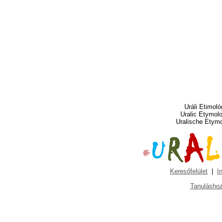
Uráli Etimoló
Uralic Etymol
Uralische Etym
Keresőfelület
|
I
Tanuláshoz