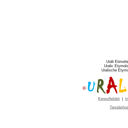
Uráli Etimoló
Uralic Etymol
Uralische Etym
Keresőfelület
|
I
Tanuláshoz