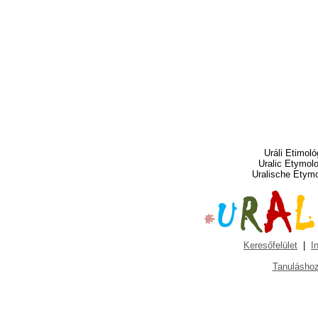
Uráli Etimoló
Uralic Etymol
Uralische Etym
Keresőfelület
|
I
Tanuláshoz