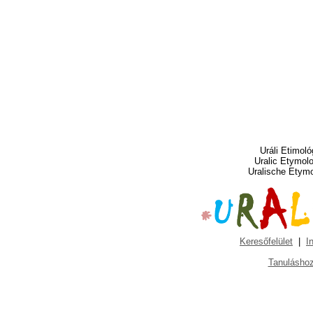
Uráli Etimoló
Uralic Etymol
Uralische Etym
Keresőfelület
|
I
Tanuláshoz