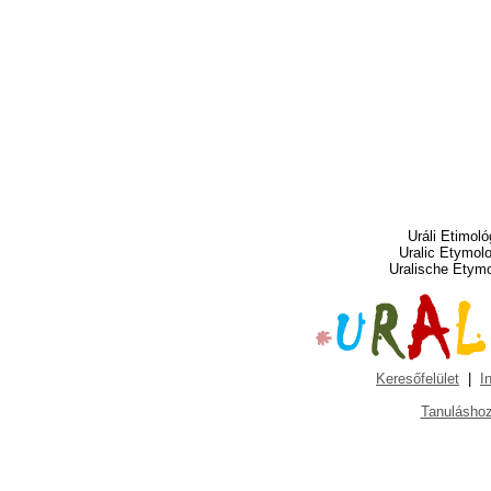
Uráli Etimoló
Uralic Etymol
Uralische Etym
Keresőfelület
|
I
Tanuláshoz