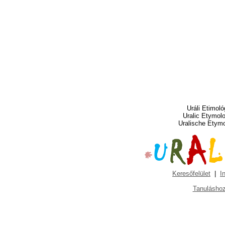
Uráli Etimoló
Uralic Etymol
Uralische Etym
Keresőfelület
|
I
Tanuláshoz