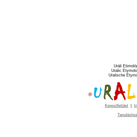
Uráli Etimoló
Uralic Etymol
Uralische Etym
Keresőfelület
|
I
Tanuláshoz