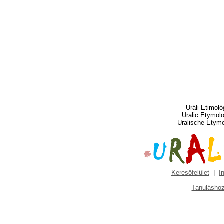
Uráli Etimoló
Uralic Etymol
Uralische Etym
Keresőfelület
|
I
Tanuláshoz