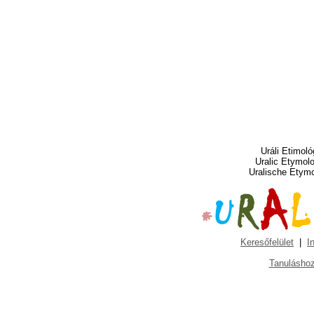
Uráli Etimoló
Uralic Etymol
Uralische Etym
Keresőfelület
|
I
Tanuláshoz