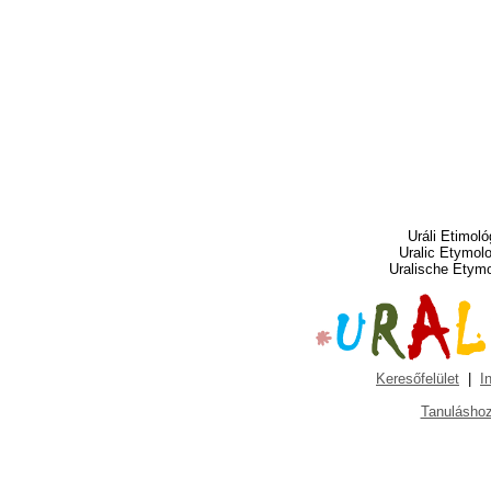
Uráli Etimoló
Uralic Etymol
Uralische Etym
Keresőfelület
|
I
Tanuláshoz