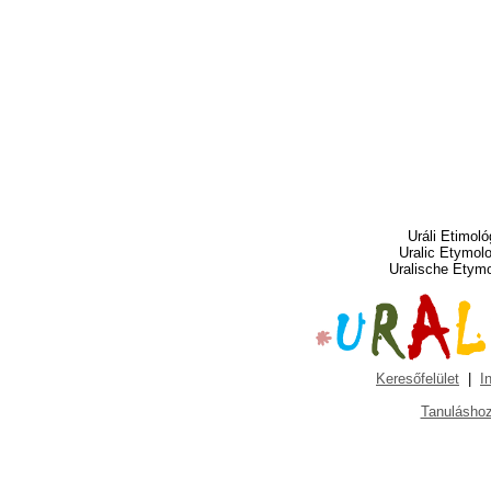
Uráli Etimoló
Uralic Etymol
Uralische Etym
Keresőfelület
|
I
Tanuláshoz