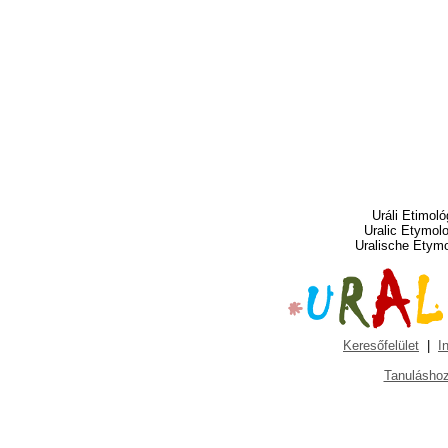
Uráli Etimoló
Uralic Etymol
Uralische Etym
Keresőfelület
|
I
Tanuláshoz