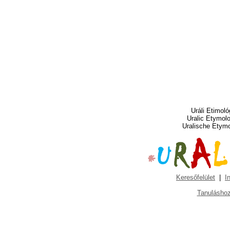
Uráli Etimoló
Uralic Etymol
Uralische Etym
Keresőfelület
|
I
Tanuláshoz