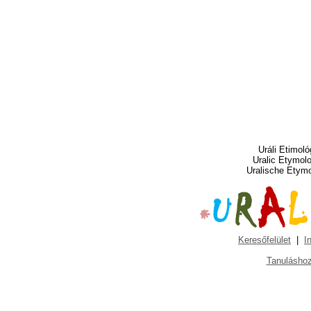
Uráli Etimoló
Uralic Etymol
Uralische Etym
Keresőfelület
|
I
Tanuláshoz