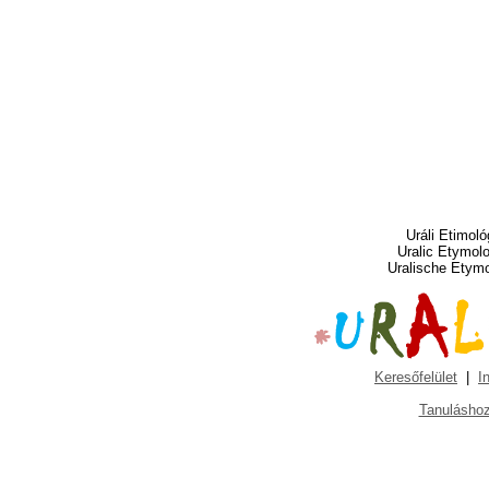
Uráli Etimoló
Uralic Etymol
Uralische Etym
Keresőfelület
|
I
Tanuláshoz