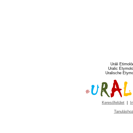
Uráli Etimoló
Uralic Etymol
Uralische Etym
Keresőfelület
|
I
Tanuláshoz