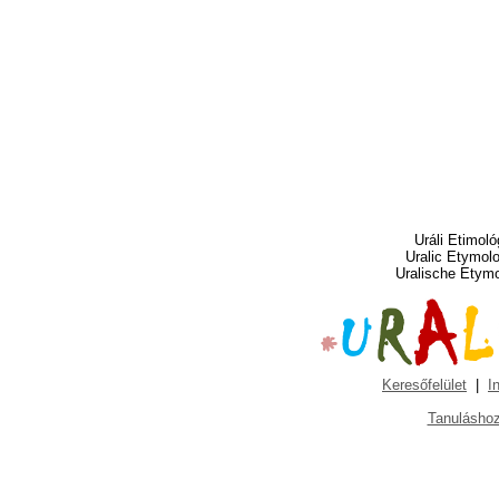
Uráli Etimoló
Uralic Etymol
Uralische Etym
Keresőfelület
|
I
Tanuláshoz