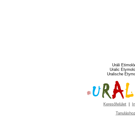
Uráli Etimoló
Uralic Etymol
Uralische Etym
Keresőfelület
|
I
Tanuláshoz