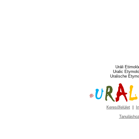
Uráli Etimoló
Uralic Etymol
Uralische Etym
Keresőfelület
|
I
Tanuláshoz