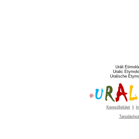
Uráli Etimoló
Uralic Etymol
Uralische Etym
Keresőfelület
|
I
Tanuláshoz