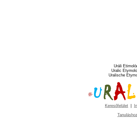
Uráli Etimoló
Uralic Etymol
Uralische Etym
Keresőfelület
|
I
Tanuláshoz