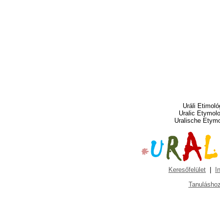
Uráli Etimoló
Uralic Etymol
Uralische Etym
Keresőfelület
|
I
Tanuláshoz