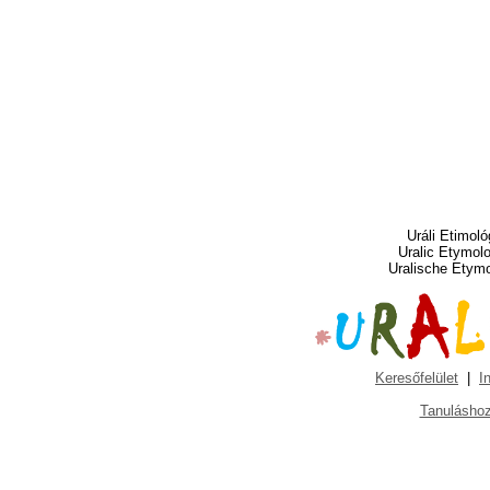
Uráli Etimoló
Uralic Etymol
Uralische Etym
Keresőfelület
|
I
Tanuláshoz