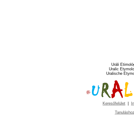
Uráli Etimoló
Uralic Etymol
Uralische Etym
Keresőfelület
|
I
Tanuláshoz