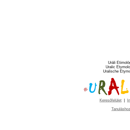
Uráli Etimoló
Uralic Etymol
Uralische Etym
Keresőfelület
|
I
Tanuláshoz