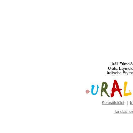
Uráli Etimoló
Uralic Etymol
Uralische Etym
Keresőfelület
|
I
Tanuláshoz